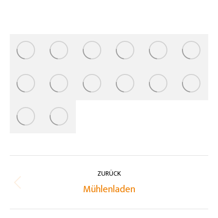
Album-
ZURÜCK
Navigation
Vorheriges
Mühlenladen
Album: