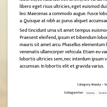
libero eget risus ultricies, eget euismod du
leo. Maecenas a commodo augue. Fusce lobor
a. Quisque at nibh ac purus aliquet accumsan.
Sed tincidunt urna sit amet tempus euismod.
Praesent eleifend, ipsum et bibendum lobort
mauris sit amet arcu. Phasellus elementum l
venenatis ullamcorper vehicula. Etiam eu v
lobortis ultricies sem, nec interdum ipsum v
accumsan. In lobortis elit et gravida varius.
Category:
Beauty
V
Schlagwörter:
beauty
busine