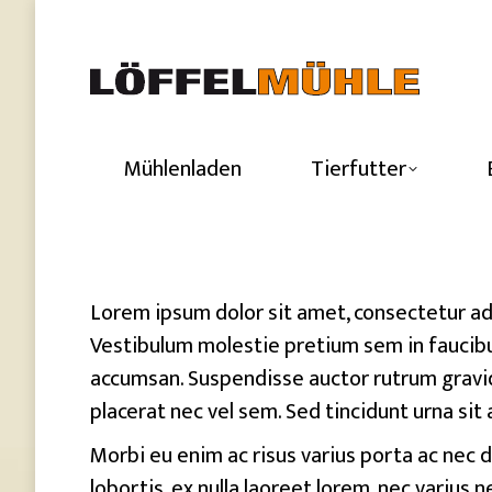
Mühlenladen
Tierfutter
Lorem ipsum dolor sit amet, consectetur adi
Vestibulum molestie pretium sem in faucibu
accumsan. Suspendisse auctor rutrum gravid
placerat nec vel sem. Sed tincidunt urna s
Morbi eu enim ac risus varius porta ac nec 
lobortis, ex nulla laoreet lorem, nec varius