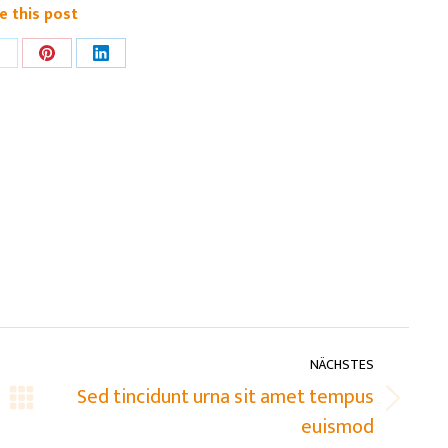
e this post
hare
Share
Share
n
on
on
k
Pinterest
LinkedIn
NÄCHSTES
Sed tincidunt urna sit amet tempus
Nächster
euismod
Beitrag: