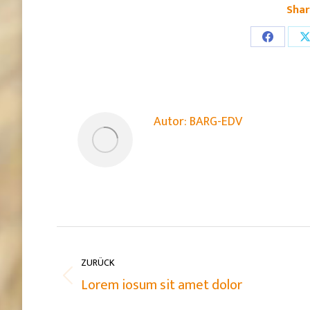
Shar
Share
S
on
o
Faceboo
X
Autor:
BARG-EDV
Kommentarnavigation
ZURÜCK
Vorheriger
Lorem iosum sit amet dolor
Beitrag: