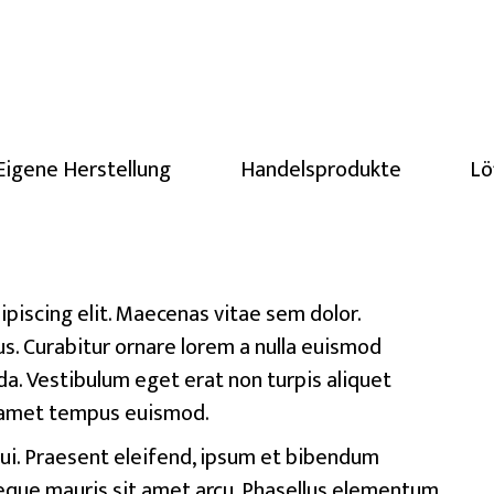
Eigene Herstellung
Handelsprodukte
Lö
piscing elit. Maecenas vitae sem dolor.
s. Curabitur ornare lorem a nulla euismod
a. Vestibulum eget erat non turpis aliquet
it amet tempus euismod.
dui. Praesent eleifend, ipsum et bibendum
 neque mauris sit amet arcu. Phasellus elementum