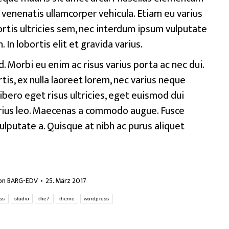
i venenatis ullamcorper vehicula. Etiam eu varius
tis ultricies sem, nec interdum ipsum vulputate
 In lobortis elit et gravida varius.
 Morbi eu enim ac risus varius porta ac nec dui.
is, ex nulla laoreet lorem, nec varius neque
ibero eget risus ultricies, eget euismod dui
arius leo. Maecenas a commodo augue. Fusce
ulputate a. Quisque at nibh ac purus aliquet
on
BARG-EDV
25. März 2017
ss
studio
the7
theme
wordpress