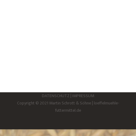
Suspendisse turpis ex ultricies nec
Beauty
,
Hair
,
Technology
Von
BARG-EDV
7. Januar 2016
Aliquam suscipit semper purus, ut tempor
ligula condimentum et. Curabitur nulla
diam, blandit et sem nec.
DATENSCHUTZ
|
IMPRESSUM
Copyright © 2021 Martin Schrott & Söhne | loeffelmuehle-
futtermittel.de